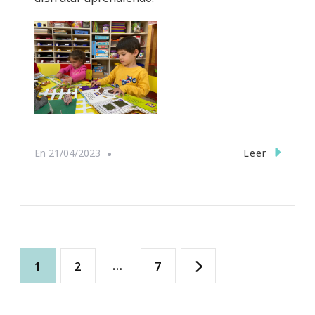
Leer
En
21/04/2023
Navegación
Página
Página
…
Página
1
2
7
de