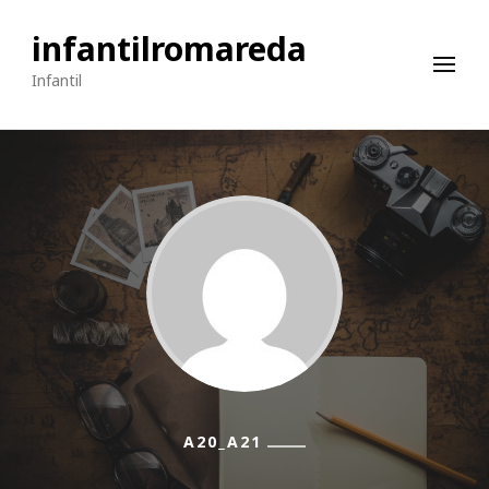
infantilromareda
Infantil
A20_A21